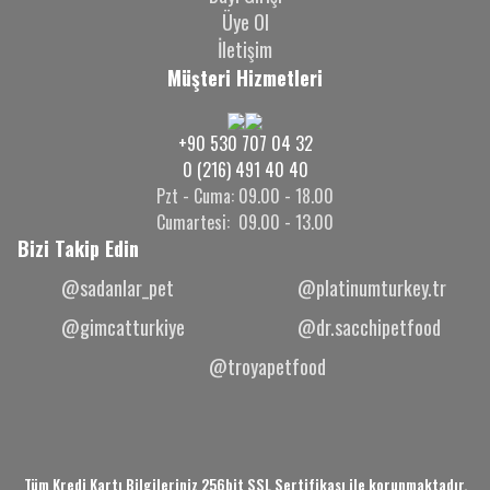
Üye Ol
İletişim
Müşteri Hizmetleri
+90 530 707 04 32
0 (216) 491 40 40
Pzt - Cuma: 09.00 - 18.00
Cumartesi: 09.00 - 13.00
Bizi Takip Edin
@sadanlar_pet
@platinumturkey.tr
@gimcatturkiye
@dr.sacchipetfood
@troyapetfood
Tüm Kredi Kartı Bilgileriniz 256bit SSL Sertifikası ile korunmaktadır.