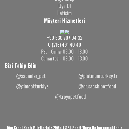
Üye Ol
İletişim
Müşteri Hizmetleri
+90 530 707 04 32
0 (216) 491 40 40
Pzt - Cuma: 09.00 - 18.00
Cumartesi: 09.00 - 13.00
Bizi Takip Edin
@sadanlar_pet
@platinumturkey.tr
@gimcatturkiye
@dr.sacchipetfood
@troyapetfood
Tüm Kredi Kartı Bilgileriniz 256bit SSL Sertifikası ile korunmaktadır.