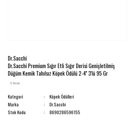
Dr.Sacchi
Dr.Sacchi Premium Sığır Etli Sığır Derisi Genişletilmiş
Düğüm Kemik Tahılsız Köpek Ödülü 2-4'' 3'lü 95 Gr
0 Yorum
Kategori
Köpek Ödülleri
Marka
Dr.Sacchi
Stok Kodu
8690286596155