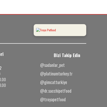
ri
Bizi Takip Edin
@sadanlar_pet
2
@platinumturkey.tr
0
8.00
@gimcatturkiye
3.00
@dr.sacchipetfood
@troyapetfood