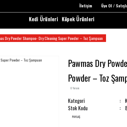
İletişim
Üye Ol / Satış
Kedi Ürünleri
Köpek Ürünleri
as Dry Powder Shampoo- Dry Cleaning Super Powder – Toz Şampuan
Pawmas Dry Powder
Powder – Toz Şam
0 Yorum
Kategori
K
Stok Kodu
PAYLAŞ