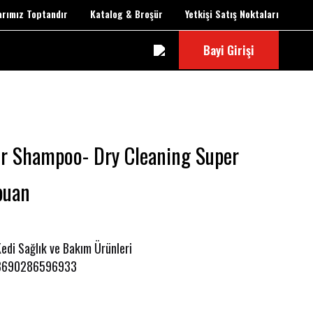
larımız Toptandır
Katalog & Broşür
Yetkişi Satış Noktaları
Bayi Girişi
 Shampoo- Dry Cleaning Super
puan
edi Sağlık ve Bakım Ürünleri
8690286596933