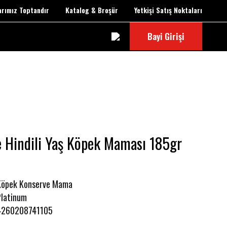
larımız Toptandır
Katalog & Broşür
Yetkişi Satış Noktaları
Bayi Girişi
e Hindili Yaş Köpek Maması 185gr
Köpek Konserve Mama
Platinum
4260208741105