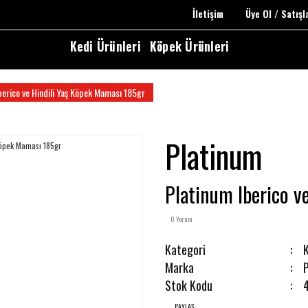
İletişim
Üye Ol / Satış
Kedi Ürünleri
Köpek Ürünleri
berico ve Hindili Yaş Köpek Maması 185gr
Platinum
Platinum Iberico v
0 Yorum
Kategori
Marka
Stok Kodu
PAYLAŞ