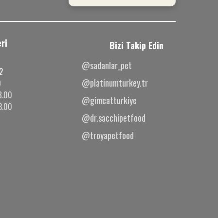
ri
Bizi Takip Edin
@sadanlar_pet
2
@platinumturkey.tr
0
8.00
@gimcatturkiye
3.00
@dr.sacchipetfood
@troyapetfood