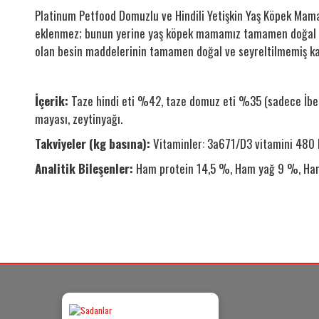
Platinum Petfood Domuzlu ve Hindili Yetişkin Yaş Köpek Mam
eklenmez; bunun yerine yaş köpek mamamız tamamen doğal olar
olan besin maddelerinin tamamen doğal ve seyreltilmemiş kal
İçerik:
Taze hindi eti %42, taze domuz eti %35 (sadece İber 
mayası, zeytinyağı.
Takviyeler (kg basına):
Vitaminler: 3a671/D3 vitamini 480 
Analitik Bileşenler:
Ham protein 14,5 %, Ham yağ 9 %, Ham