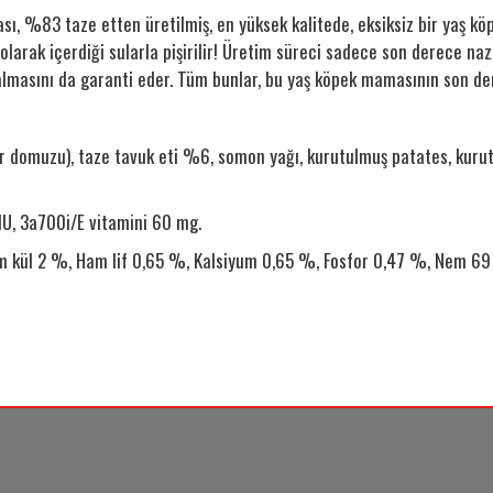
ası
, %83 taze etten üretilmiş, en yüksek kalitede, eksiksiz bir yaş 
ak içerdiği sularla pişirilir! Üretim süreci sadece son derece naz
masını da garanti eder. Tüm bunlar, bu yaş köpek mamasının son dere
domuzu), taze tavuk eti %6, somon yağı, kurutulmuş patates, kurutul
IU, 3a700i/E vitamini 60 mg.
 kül 2 %, Ham lif 0,65 %, Kalsiyum 0,65 %, Fosfor 0,47 %, Nem 69