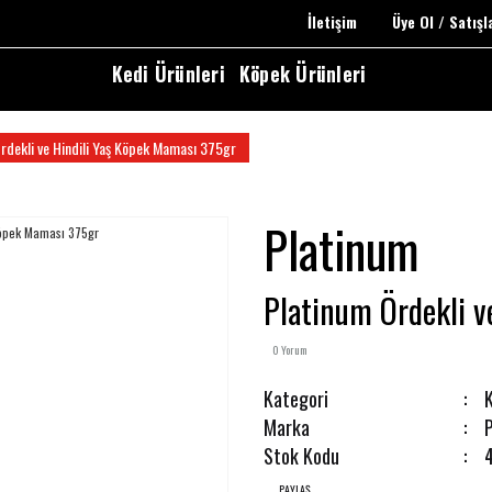
İletişim
Üye Ol / Satış
Kedi Ürünleri
Köpek Ürünleri
rdekli ve Hindili Yaş Köpek Maması 375gr
Platinum
Platinum Ördekli v
0 Yorum
Kategori
Marka
Stok Kodu
PAYLAŞ