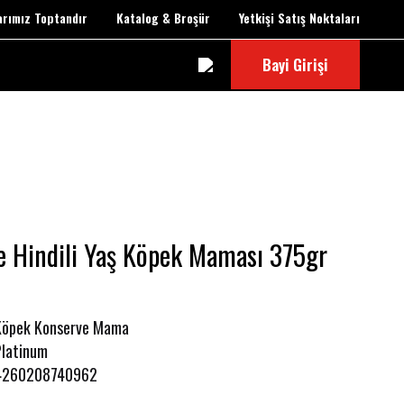
larımız Toptandır
Katalog & Broşür
Yetkişi Satış Noktaları
Bayi Girişi
e Hindili Yaş Köpek Maması 375gr
Köpek Konserve Mama
Platinum
4260208740962