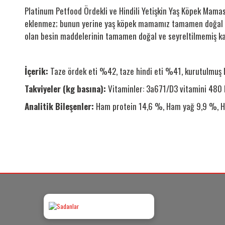
Platinum Petfood Ördekli ve Hindili Yetişkin Yaş Köpek Mamas
eklenmez; bunun yerine yaş köpek mamamız tamamen doğal olar
olan besin maddelerinin tamamen doğal ve seyreltilmemiş kal
İçerik:
Taze ördek eti %42, taze hindi eti %41, kurutulmuş bi
Takviyeler (kg basına):
Vitaminler: 3a671/D3 vitamini 480 
Analitik Bileşenler:
Ham protein 14,6 %, Ham yağ 9,9 %, Ha