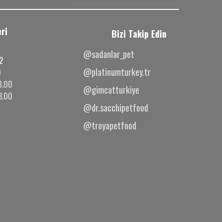
ri
Bizi Takip Edin
@sadanlar_pet
2
@platinumturkey.tr
0
8.00
@gimcatturkiye
3.00
@dr.sacchipetfood
@troyapetfood