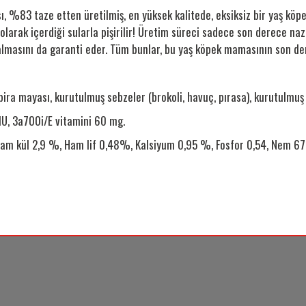
ı
, %83 taze etten üretilmiş, en yüksek kalitede, eksiksiz bir yaş k
ak içerdiği sularla pişirilir! Üretim süreci sadece son derece naz
masını da garanti eder. Tüm bunlar, bu yaş köpek mamasının son dere
ra mayası, kurutulmuş sebzeler (brokoli, havuç, pırasa), kurutulmuş 
IU, 3a700i/E vitamini 60 mg.
m kül 2,9 %, Ham lif 0,48%, Kalsiyum 0,95 %, Fosfor 0,54, Nem 6